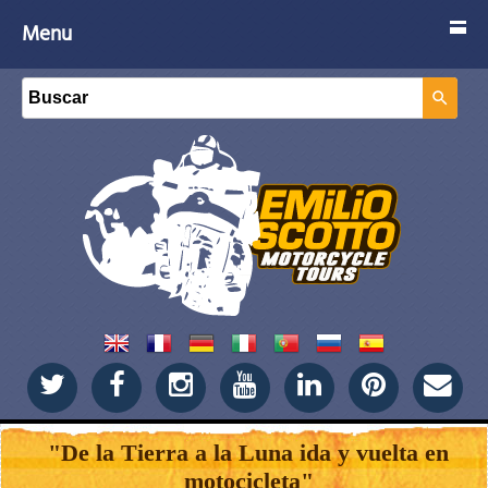
Menu
"De la Tierra a la Luna ida y vuelta en
motocicleta"